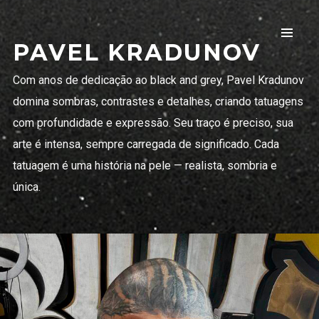
PAVEL KRADUNOV
Com anos de dedicação ao black and grey, Pavel Kradunov
domina sombras, contrastes e detalhes, criando tatuagens
Rua das Algas 343, loja 2, Jurerê,
com profundidade e expressão. Seu traço é preciso, sua
Florianópolis, SC, Brazi
arte é intensa, sempre carregada de significado. Cada
tatuagem é uma história na pele — realista, sombria e
+5548991921894
(Whatsapp)
única.