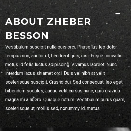
ABOUT ZHEBER
BESSON
Vestibulum suscipit nulla quis orci. Phasellus leo dolor,
Rua das Algas 343, loja 2, Jurere Leste,
tempus non, auctor et, hendrerit quis, nisi. Fusce convallis
Florianopolis, SC, Brazil
metus id felis luctus adipiscing. Vivamus laoreet. Nunc
+5548991921894
(Whatsapp)
interdum lacus sit amet orci. Duis vel nibh at velit
scelerisque suscipit. Cras id dui. Sed consequat, leo eget
bibendum sodales, augue velit cursus nunc, quis gravida
magna mi a libero. Quisque rutrum. Vestibulum purus quam,
scelerisque ut, mollis sed, nonummy id, metus.